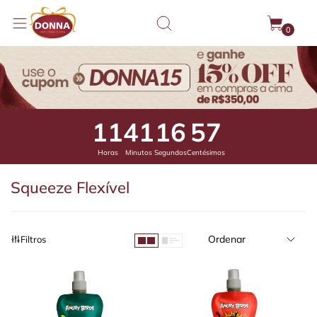
0
11
41
16
32
Horas
Minutos
Segundos
Centésimos
Squeeze Flexível
Ordenar
Filtros