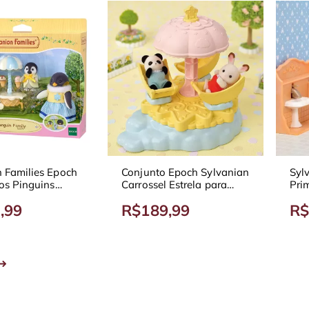
n Families Epoch
Conjunto Epoch Sylvanian
Syl
os Pinguins
Carrossel Estrela para
Pri
Bebes 5539
Div
,99
R$189,99
R$