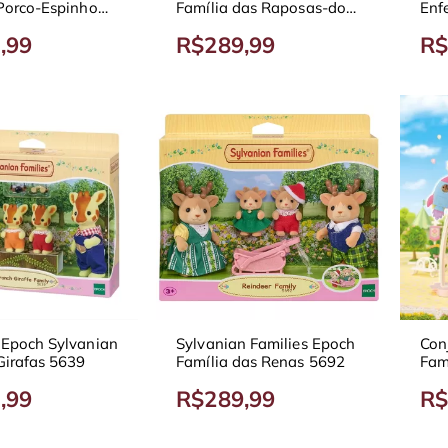
 Porco-Espinho
Família das Raposas-do-
Enf
Deserto 5696
509
,99
R$289,99
R$
 Epoch Sylvanian
Sylvanian Families Epoch
Con
Girafas 5639
Família das Renas 5692
Fam
Div
,99
R$289,99
R$