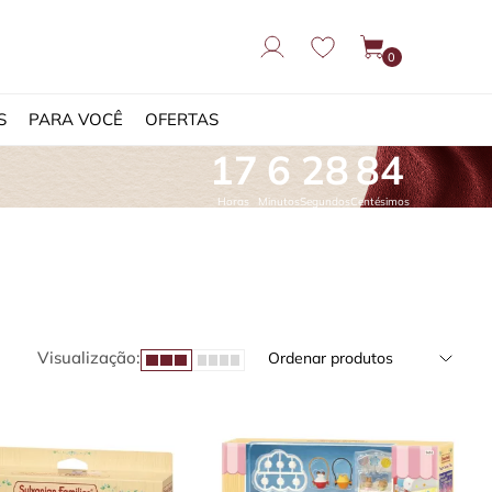
0
S
PARA VOCÊ
OFERTAS
17
6
27
78
Horas
Minutos
Segundos
Centésimos
Visualização:
Ordenar produtos