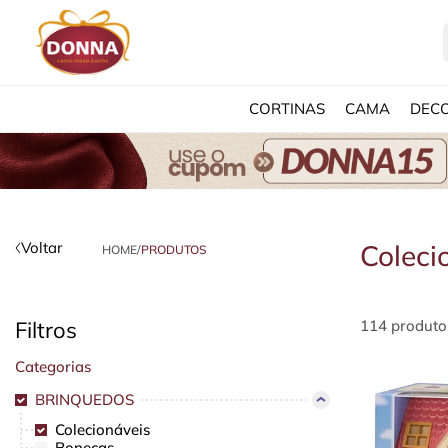
CORTINAS
CAMA
DEC
Voltar
Coleci
HOME
/
PRODUTOS
Filtros
114 produto
Categorias
BRINQUEDOS
Colecionáveis
Bonecas