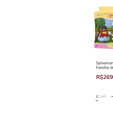
Sylvania
Família d
5694
R$269
1
2
3
4
5