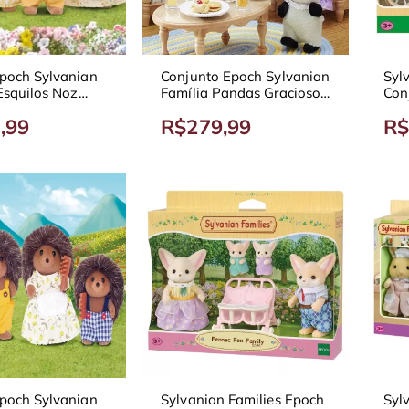
poch Sylvanian
Conjunto Epoch Sylvanian
Syl
Esquilos Noz
Família Pandas Graciosos
Conj
5529
Pat
,99
R$279,99
R$
565
poch Sylvanian
Sylvanian Families Epoch
Syl