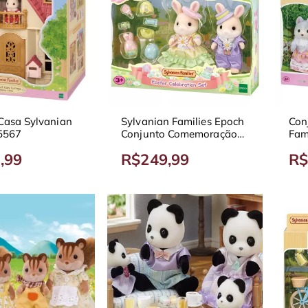
 Casa Sylvanian
Sylvanian Families Epoch
Con
 5567
Conjunto Comemoração
Fam
da Páscoa 5691
,99
R$249,99
R$