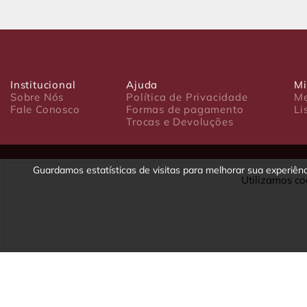
Institucional
Ajuda
Mi
Sobre Nós
Política de Privacidade
Me
Fale Conosco
Formas de pagamento
Li
Trocas e Devoluções
Guardamos estatísticas de visitas para melhorar sua experiê
Utilizamos co
Luxo Comércio de Presentes Ltda. Av. João Gualberto, 1758 - CEP 80
CNPJ: 22.245.892/0001-23 - Inscrição Estadual 90699488-79 - Fone/