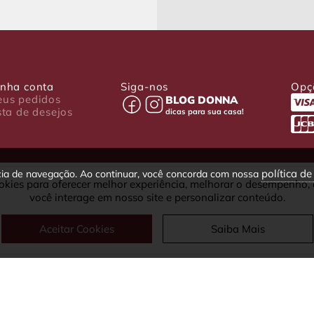
nha conta
Siga-nos
Opç
us pedidos
BLOG DONNA
sta de desejos
dicas para sua casa!
política d
ncia de navegação. Ao continuar, você concorda com nossa
okies para oferecer melhor experiência, melhorar o desempenho,
030-001 - Curitiba - PR
você interage em nosso site e personalizar conteúdo.
fax: (41) 4063-5302
Aceitar Cookies
Saiba Mais