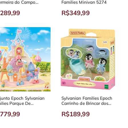
ermeira do Campo
Families Minivan 5274
4
289,99
R$349,99
junto Epoch Sylvanian
Sylvanian Families Epoch
ilies Parque De
Carrinho de Brincar dos
ersões Para Bebês
Bebês Pinguins 5695
779,99
R$189,99