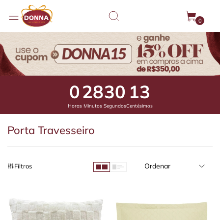
0
0
28
29
56
Horas
Minutos
Segundos
Centésimos
Porta Travesseiro
Ordenar
Filtros