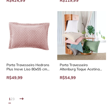
R$424,99
R$119,99
Porta Travesseiro Hedrons
Porta Travesseiro
Plus Inove Liso 80x55 cm -
Altenburg Toque Acetinado
Diversas Cores
70x50 cm
R$49,99
R$54,99
1
2
3