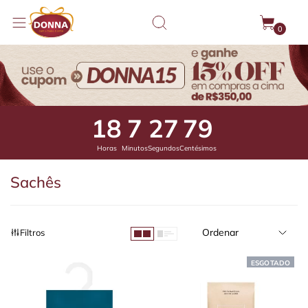
0
18
7
27
53
Horas
Minutos
Segundos
Centésimos
Sachês
Ordenar
Filtros
ESGOTADO