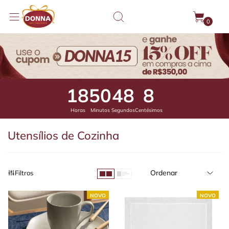
0
18
50
47
48
Horas
Minutos
Segundos
Centésimos
Utensílios de Cozinha
Ordenar
Filtros
NOVO
NOVO