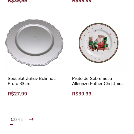
R$39,99
R$99,99
Sousplat Zahav Bolinhas
Prato de Sobremesa
Prata 33cm
Alleanza Father Christmas
20cm
R$27,99
R$39,99
1
2
3
4
5