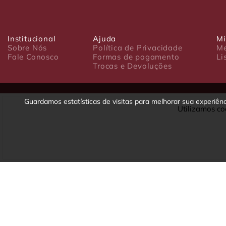
Institucional
Ajuda
Mi
Sobre Nós
Política de Privacidade
Me
Fale Conosco
Formas de pagamento
Li
Trocas e Devoluções
Guardamos estatísticas de visitas para melhorar sua experiê
Utilizamos co
Luxo Comércio de Presentes Ltda. Av. João Gualberto, 1758 - CEP 80
CNPJ: 22.245.892/0001-23 - Inscrição Estadual 90699488-79 - Fone/