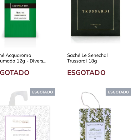
hê Acquaroma
Sachê Le Senechal
fumado 12g - Diversas
Trussardi 18g
grâncias
SGOTADO
ESGOTADO
ESGOTADO
ESGOTADO