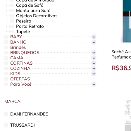
Capa de Sofá
Manta para Sofá
Objetos Decorativos
Peseira
Porta Retrato
Tapete
BABY
BANHO
Brindes
Sachê A
BRINQUEDOS
Perfumad
CAMA
Fragrânci
CORTINAS
R$36,
COZINHA
KIDS
OFERTAS
Para Você
MARCA
DANI FERNANDES
TRUSSARDI