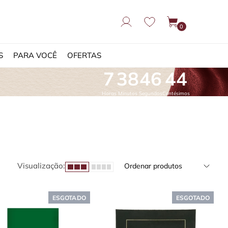
0
S
PARA VOCÊ
OFERTAS
7
38
45
86
Horas
Minutos
Segundos
Centésimos
Visualização:
Ordenar produtos
ESGOTADO
ESGOTADO