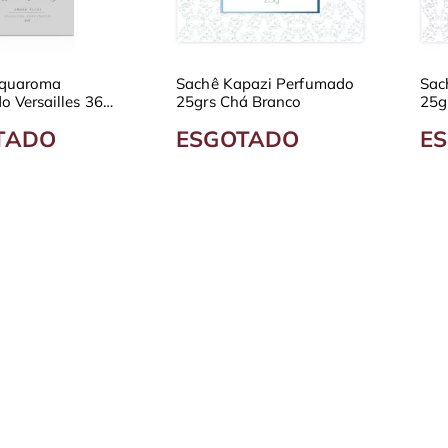
cquaroma
Sachê Kapazi Perfumado
Sac
o Versailles 36g
25grs Chá Branco
25g
s Fragrâncias
TADO
ESGOTADO
E