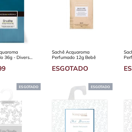
cquaroma
Sachê Acquaroma
Sac
o 36g - Diversas
Perfumado 12g Bebê
Per
as
Fra
99
ESGOTADO
E
ESGOTADO
ESGOTADO