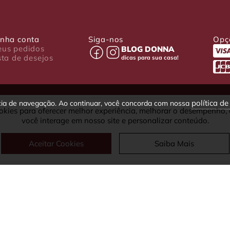
nha conta
Siga-nos
Opç
us pedidos
BLOG DONNA
sta de desejos
dicas para sua casa!
política d
ncia de navegação. Ao continuar, você concorda com nossa
okies para oferecer melhor experiência, melhorar o desempenho,
030-001 - Curitiba - PR
você interage em nosso site e personalizar conteúdo.
fax: (41) 4063-5302
Aceitar Cookies
Saiba Mais