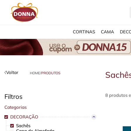
CORTINAS
CAMA
DEC
Voltar
Sachê
HOME
/
PRODUTOS
Filtros
8 produtos 
Categorias
DECORAÇÃO
Sachês
Capa de Almofada