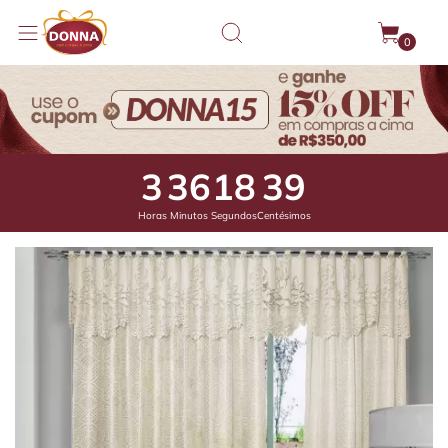
0
3
36
17
90
Horas
Minutos
Segundos
Centésimos