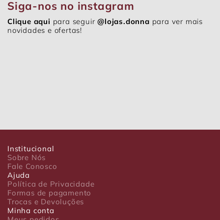
Siga-nos no instagram
Clique aqui
para seguir
@lojas.donna
para ver mais
novidades e ofertas!
Institucional
Sobre Nós
Fale Conosco
Ajuda
Política de Privacidade
Formas de pagamento
Trocas e Devoluções
Minha conta
Meus pedidos