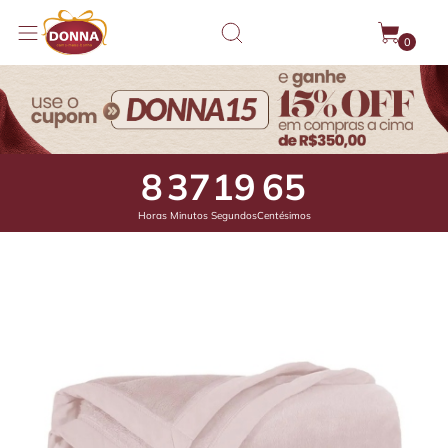
0
8
37
19
22
Horas
Minutos
Segundos
Centésimos