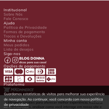
Institucional
Sobre Nós
Fale Conosco
Ajuda
Política de Privacidade
Formas de pagamento
Trocas e Devoluções
Minha conta
Meus pedidos
Lista de desejos
Siga-nos
BLOG DONNA
dicas para sua casa!
Opções de pagamento
Plataforma
Guardamos estatísticas de visitas para melhorar sua experiência
política
de navegação. Ao continuar, você concorda com nossa
Luxo Comércio de Presentes Ltda. Av. João Gualberto, 1758 - CEP
Utilizamos cookies para oferecer melhor experiência, melhorar
de privacidade
80030-001 - Curitiba - PR
o desempenho, analisar como você interage em nosso site e