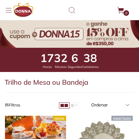
0
17
32
6
6
Horas
Minutos
Segundos
Centésimos
Trilho de Mesa ou Bandeja
Ordenar
Filtros
NOVO
ESGOTADO