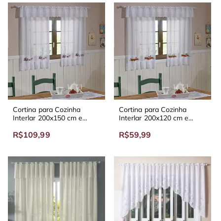
Cortina para Cozinha
Cortina para Cozinha
Interlar 200x150 cm e
Interlar 200x120 cm e
Bandô de 30 cm Utensílios
Bandô de 20 cm Morango
R$109,99
R$59,99