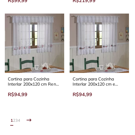
R$99,99
R$219,99
Cortina para Cozinha
Cortina para Cozinha
Interlar 200x120 cm Renda
Interlar 200x120 cm e
e Bandô 20 cm Café
Bandô de 20 cm Utensílios
R$94,99
R$94,99
Vermelho
1
2
3
4