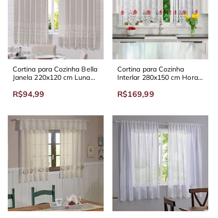
Cortina para Cozinha Bella
Cortina para Cozinha
Janela 220x120 cm Luna
Interlar 280x150 cm Hora
com Passa Barra Rendado
do Chá com Bandô
R$94,99
R$169,99
Areia