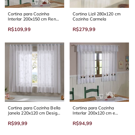
Cortina para Cozinha
Cortina Lizil 280x120 cm
Interlar 200x150 cm Renda
Cozinha Carmela
e Bandô 30 cm Café Bege
R$109,99
R$279,99
Cortina para Cozinha Bella
Cortina para Cozinha
Janela 220x120 cm Design
Interlar 200x120 cm e
Com Passabarra
Bandô de 20 cm Galinhas
R$99,99
R$94,99