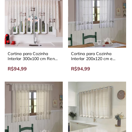
Cortina para Cozinha
Cortina para Cozinha
Interlar 300x100 cm Renda
Interlar 200x120 cm e
Cascata Grão de Café
Bandô de 20 cm
R$94,99
R$94,99
Marfim
Vaquinhas