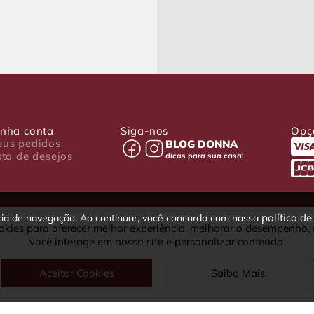
nha conta
Siga-nos
Opç
us pedidos
BLOG DONNA
sta de desejos
dicas para sua casa!
política d
ncia de navegação. Ao continuar, você concorda com nossa
okies para oferecer melhor experiência, melhorar o desempenho,
030-001 - Curitiba - PR
você interage em nosso site e personalizar conteúdo.
fax: (41) 4063-5302
Aceitar Cookies
Saiba Mais