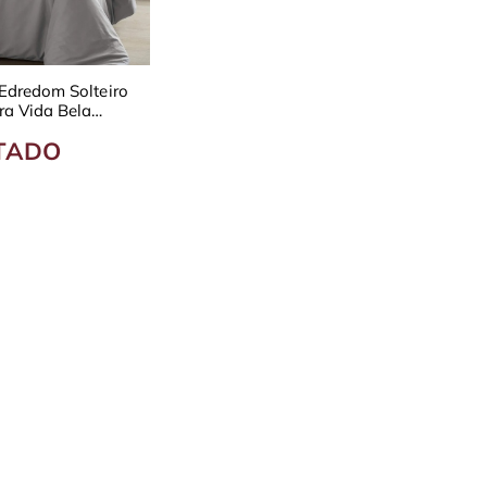
Edredom Solteiro
a Vida Bela
0 Fios
TADO