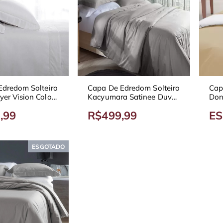
Edredom Solteiro
Capa De Edredom Solteiro
Cap
er Vision Colors
Kacyumara Satinee Duvet
Don
0 Fios
300 Fios
,99
R$499,99
E
ESGOTADO