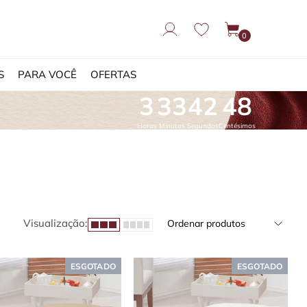
0
S
PARA VOCÊ
OFERTAS
3
33
41
90
Horas
Minutos
Segundos
Centésimos
Visualização:
Ordenar produtos
ESGOTADO
ESGOTADO