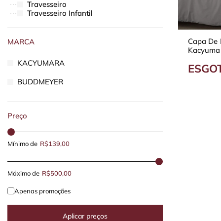
Travesseiro
Travesseiro Infantil
BABY
BANHO
Brindes
Capa De 
MARCA
BRINQUEDOS
Kacyumar
CORTINAS
Duvet 20
KACYUMARA
ESGO
COZINHA
DECORAÇÃO
BUDDMEYER
KIDS
OFERTAS
Para Você
Preço
Mínimo de
R$139,00
Máximo de
R$500,00
Apenas promoções
Aplicar preços