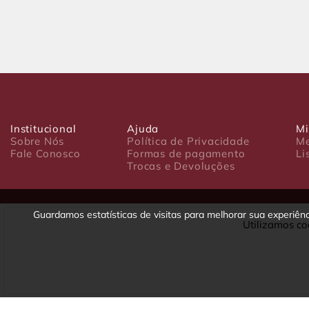
Institucional
Ajuda
Mi
Sobre Nós
Política de Privacidade
Me
Fale Conosco
Formas de pagamento
Li
Trocas e Devoluções
Guardamos estatísticas de visitas para melhorar sua experiê
Utilizamos co
Luxo Comércio de Presentes Ltda. Av. João Gualberto, 1758 - CEP 80
CNPJ: 22.245.892/0001-23 - Inscrição Estadual 90699488-79 - Fone/